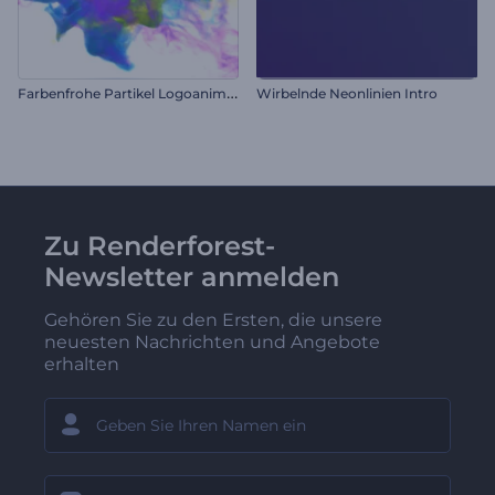
F
arbenfrohe Partikel Logoanimation
Wirbelnde Neonlinien Intro
Zu Renderforest-
Newsletter anmelden
Gehören Sie zu den Ersten, die unsere
neuesten Nachrichten und Angebote
erhalten