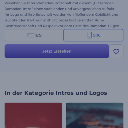
Verleihen Sie Ihrer Ramadan-Botschaft mit diesem „Glitzernden
Ramadan-Intro“ einen strahlenden und unvergesslichen Auftakt.
Ihr Logo und Ihre Botschaft werden von fließendem Goldlicht und
leuchtenden Partikeln enthüllt. Jedes Bild vermittelt Ruhe,
Gastfreundschaft und Respekt vor dem Geist des Ramadan. Fügen
Sie Ihre Begrüßung, Ihr Branding und Ihre Musik in wenigen
16:9
9:16
Schritten hinzu. Ideal für private und geschäftliche Zwecke.
Erstellen Sie es jetzt und erfreuen Sie Ihre Zielgruppe!
Jetzt Erstellen
In der Kategorie
Intros und Logos