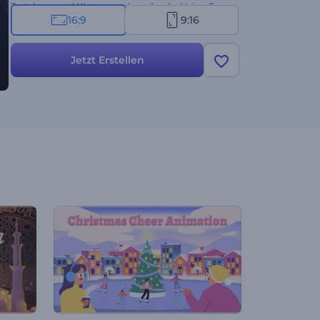
Text, Logo und Hintergrundmusik oder Voice-Over.
16:9
9:16
Probieren Sie es jetzt aus und lassen Sie die
Halloween-Magie beginnen!
Jetzt Erstellen