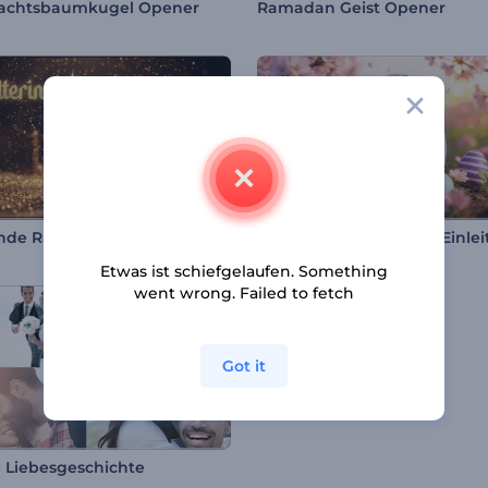
achtsbaumkugel Opener
Ramadan Geist Opener
rnde Ramadan-Einleitung
Etwas ist schiefgelaufen. Something
went wrong. Failed to fetch
Got it
 Liebesgeschichte