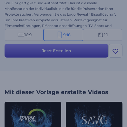
Stil, Einzigartigkeit und Authentizität! Hier ist die ideale
Manifestation der Individualität, die Sie für die Präsentation Ihrer
Projekte suchen. Verwenden Sie das Logo Reveal " Eisauflösung ",
um Ihre kreativen Projekte vorzustellen. Perfekt geeignet für
Firmeneinführungen, Präsentationseröffnungen, TV-Spots und
andere Markenprojekte. Mit diesem Logo Reveal können Sie eine
16:9
9:16
1:1
starke Markenidentität aufbauen und erfolgreich sein. Es ist einen
Versuch wert. Probieren Sie es jetzt aus!
Jetzt Erstellen
Mit dieser Vorlage erstellte Videos