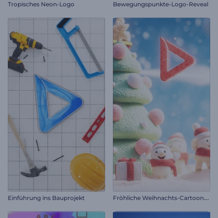
Tropisches Neon-Logo
Bewegungspunkte-Logo-Reveal
F
röhliche Weihnachts-Cartoon-Einleitung
Einführung ins Bauprojekt