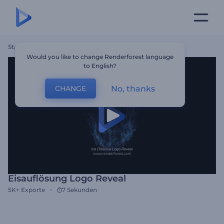
Startseite
Vorlagen
Eisauflösung Logo Reveal
Would you like to change Renderforest language
to English?
No, thanks
CHANGE
Eisauflösung Logo Reveal
5K+
Exporte
7 Sekunden