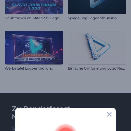
Countdown im Glitch-Stil Logo
Spiegelung Logoenthüllung
E
infache Umformung Logo Reveal
Werbetafel Logoenthüllung
Zu Renderforest-
Newsletter anmelden
Gehören Sie zu den Ersten, die unsere