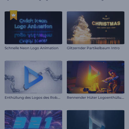
Schnelle Neon Logo Animation
Glitzernder Partikelbaum Intro
E
nthüllung des Logos des Roboterarms
R
ennender Hüter Logoenthüllung