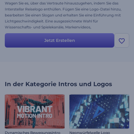
Wagen Sie es, über das Vertraute hinauszugehen, indem Sie das
Interstellar Reiselogo enthüllen. Fügen Sie eine Logo-Datei hinzu,
bearbeiten Sie einen Slogan und erhalten Sie eine Einführung mit
Lichtgeschwindigkeit. Eine ausgezeichnete Wahl für
Wissenschafts- und Spielekanäle, Markenvideos,
Präsentationseröffnungen, Filmtrailer und mehr. Entfernte Sterne
sind näher als Sie denken, ebenso wie Ihr Erfolg. Probieren Sie diese
Jetzt Erstellen
himmlische Vorlage jetzt aus.
In der Kategorie
Intros und Logos
Dynamisches Bewegungsintro
Neonwürfelwelle Logo