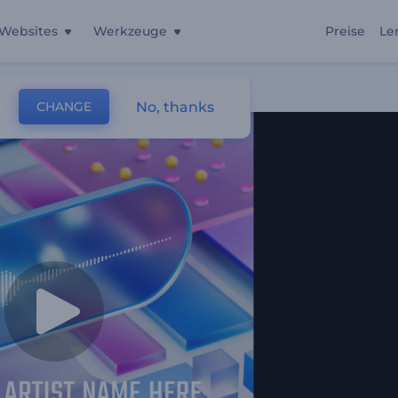
Websites
Werkzeuge
Preise
Le
No, thanks
CHANGE