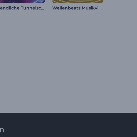
Unendliche Tunnelschleife Visualisierer
Wellenbeats Musikvisualisierer
en