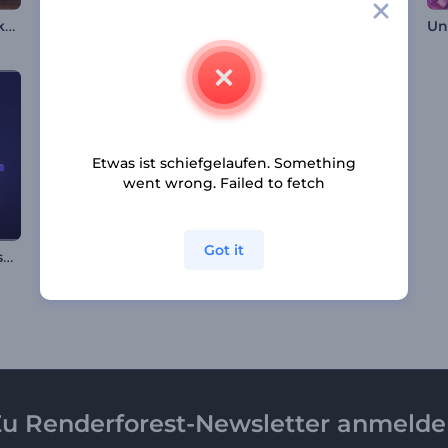
Antike Ruinen Musikvisualisierer
Elektrischer Puls-Equalizer
Musikvisualisierung mit pulsierendem Gitternetz
Etwas ist schiefgelaufen. Something
went wrong. Failed to fetch
Got it
Gepixelte Wellen Visualisierer
Pulsierende Beats-Visualizer
Blitz im Dunkeln Musikvisualisierung
u Renderforest-Newsletter anmeld