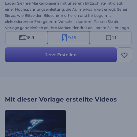
Laden Sie Ihre Markenpräsenz mit unserem Blitzschlag-Intro auf,
einer Hochspannungseinleitung, die Aufmerksamkeit erregt. Sehen
Sie zu, wie Blitze den Bildschirm erhellen und Ihr Logo mit
elektrisierender Energie zum Vorschein kommt. Passen Sie die
Vorlage ganz einfach an Ihre Markenidentität an, indem Sie Ihr Logo
hinzufügen, Slogans eingeben und Hintergrundmusik für eine noch
16:9
9:16
1:1
einprägsamere Logopräsentation einbinden. Die Vorlage eignet sich
perfekt für die Werbung von Technologieunternehmen oder
Dienstleistungen, für die Präsentation von Spielekanälen, für Intros
Jetzt Erstellen
oder Outros und für viele weitere kreative Projekte. Probieren Sie es
jetzt aus!
Mit dieser Vorlage erstellte Videos