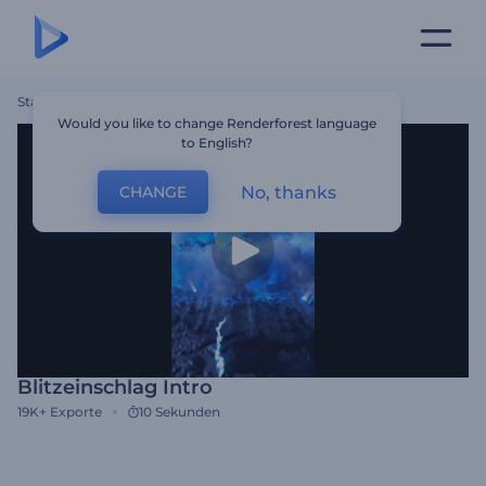
Startseite
Vorlagen
Blitzeinschlag Intro
Would you like to change Renderforest language
to English?
No, thanks
CHANGE
Blitzeinschlag Intro
19K+
Exporte
10 Sekunden