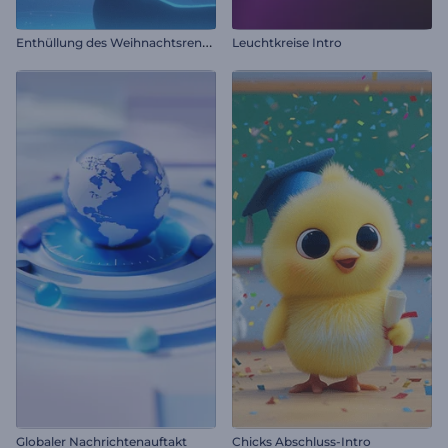
E
nthüllung des Weihnachtsrentier-Logos
Leuchtkreise Intro
Globaler Nachrichtenauftakt
Chicks Abschluss-Intro