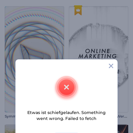
Etwas ist schiefgelaufen. Something
O
nline Marketing und SEO Werbung
Symmetrie-Formen Intro
went wrong. Failed to fetch