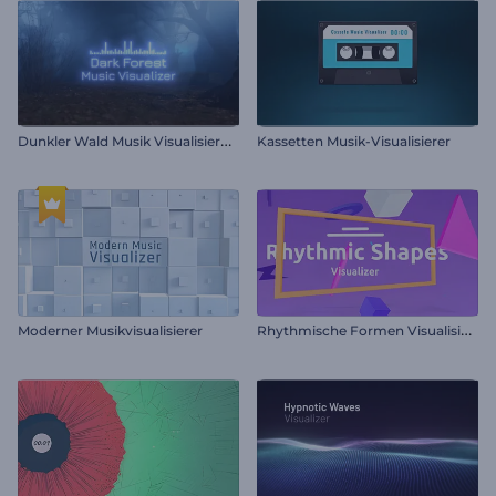
D
unkler Wald Musik Visualisierung
Kassetten Musik-Visualisierer
R
hythmische Formen Visualisierer
Moderner Musikvisualisierer