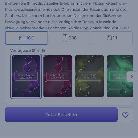
Bringen Sie Ihr audiovisuelles Erlebnis mit dem Flüssigkeitsstrom-
Musikvisualisierer in eine neue Dimension der Faszination und des
Zaubers. Mit seinem hochmodernen Design und der fließenden
Bewegung verwandelt diese Vorlage Ihre Tracks in fesselnde
visuelle Meisterwerke. Hier haben Sie die Möglichkeit, den Visualizer
an den Stil und die Stimmung Ihrer Musik anzupassen. Laden Sie
16:9
9:16
1:1
Ihren Track hoch, wählen Sie aus verschiedenen Farbstilen und
sehen Sie zu, wie die Klänge in einer Symphonie aus flüssigen
Verfügbare Stile
(6)
Formen zum Leben erwachen. Ideal für Musikpromotions, neue
Single-Ausgaben, YouTube-Kanäle und viele andere Projekte.
Probieren Sie es jetzt aus!
Jetzt Erstellen