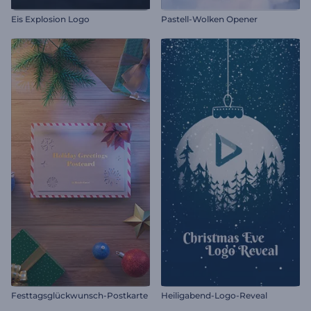
Eis Explosion Logo
Pastell-Wolken Opener
Festtagsglückwunsch-Postkarte
Heiligabend-Logo-Reveal