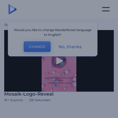
Startseite
Vorlagen
Mosaik-Logo-Reveal
Would you like to change Renderforest language
to English?
No, thanks
CHANGE
Mosaik-Logo-Reveal
1K+
Exporte
8 Sekunden