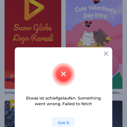
N
iedliche Valentinstags-Einleitung
Schneekugel Logo Reveal
Etwas ist schiefgelaufen. Something
went wrong. Failed to fetch
Got it