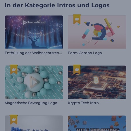
In der Kategorie
Intros und Logos
E
nthüllung des Weihnachtsrentier-Logos
Form Combo Logo
Magnetische Bewegung Logo
Krypto Tech Intro