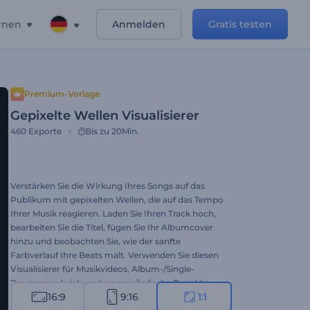
rnen
Anmelden
Gratis testen
Premium-Vorlage
Gepixelte Wellen Visualisierer
460
Exporte
Bis zu 20Min.
Verstärken Sie die Wirkung Ihres Songs auf das
Publikum mit gepixelten Wellen, die auf das Tempo
Ihrer Musik reagieren. Laden Sie Ihren Track hoch,
bearbeiten Sie die Titel, fügen Sie Ihr Albumcover
hinzu und beobachten Sie, wie der sanfte
Farbverlauf Ihre Beats malt. Verwenden Sie diesen
Visualisierer für Musikvideos, Album-/Single-
Promos und viele andere musikalische Projekte.
16:9
9:16
1:1
Probieren Sie es aus!