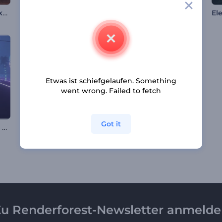
Antike Ruinen Musikvisualisierer
Glitzerpartikel-Visualisierer
Visualisierer für neue Musikveröffentlichungen
Etwas ist schiefgelaufen. Something
went wrong. Failed to fetch
Got it
Retro-Futuristischer Musik-Visualisierer
Hypnotische Wellen Visualizer
Neon Linien Musik Visualisierer
u Renderforest-Newsletter anmeld