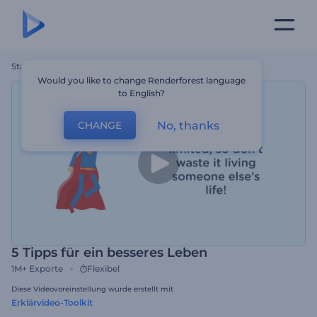
Startseite
Vorlagen
5 Tipps Für Ein Besseres Leben
Would you like to change Renderforest language
to English?
No, thanks
CHANGE
5 Tipps für ein besseres Leben
1M+
Exporte
Flexibel
Diese Videovoreinstellung wurde erstellt mit
Erklärvideo-Toolkit