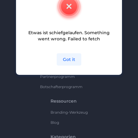
Kontakt
Karriere
Hilfe Und Support
Etwas ist schiefgelaufen. Something
Partnerprogramm
went wrong. Failed to fetch
Datenschutzrichtlinie
Bedingungen Und Konditionen
Got it
Sitemap
Partnerprogramm
Botschafterprogramm
Ressourcen
Branding-Werkzeug
Blog
Kategorien