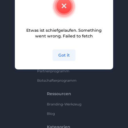
Kontakt
Karriere
Hilfe Und Support
Etwas ist schiefgelaufen. Something
Partnerprogramm
went wrong. Failed to fetch
Datenschutzrichtlinie
Bedingungen Und Konditionen
Got it
Sitemap
Partnerprogramm
Botschafterprogramm
Ressourcen
Branding-Werkzeug
Blog
Kategorien