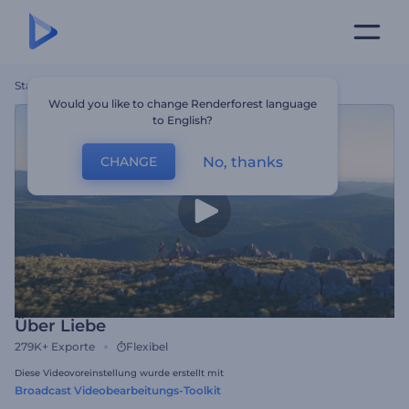
Startseite
Vorlagen
Über Liebe
Would you like to change Renderforest language
to English?
No, thanks
CHANGE
Über Liebe
279K+
Exporte
Flexibel
Diese Videovoreinstellung wurde erstellt mit
Broadcast Videobearbeitungs-Toolkit