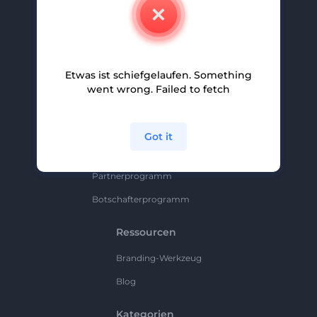
Kontakt
Karriere
Hilfe Und Support
Etwas ist schiefgelaufen. Something
Partnerprogramm
went wrong. Failed to fetch
Datenschutzrichtlinie
Bedingungen Und Konditionen
Got it
Sitemap
Partnerprogramm
Botschafterprogramm
Ressourcen
Branding-Werkzeug
Blog
Kategorien