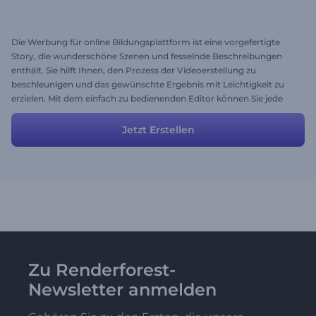
Die Werbung für online Bildungsplattform ist eine vorgefertigte
Story, die wunderschöne Szenen und fesselnde Beschreibungen
enthält. Sie hilft Ihnen, den Prozess der Videoerstellung zu
beschleunigen und das gewünschte Ergebnis mit Leichtigkeit zu
erzielen. Mit dem einfach zu bedienenden Editor können Sie jede
Szene verändern und Ihre eigenen Mediendateien und Texte
hinzufügen, um Ihre Wünsche und Ideen perfekt darzustellen.
Jetzt Erstellen
Zu Renderforest-
Newsletter anmelden