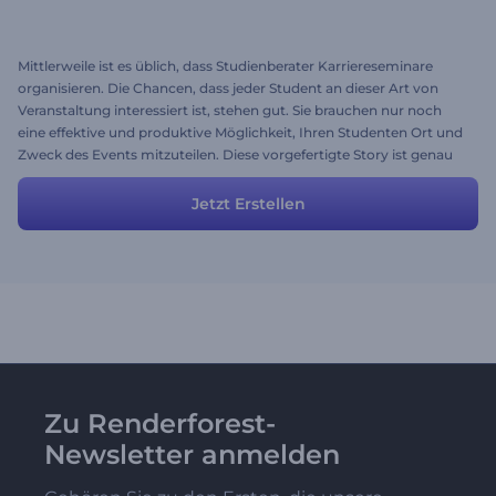
Mittlerweile ist es üblich, dass Studienberater Karriereseminare
organisieren. Die Chancen, dass jeder Student an dieser Art von
Veranstaltung interessiert ist, stehen gut. Sie brauchen nur noch
eine effektive und produktive Möglichkeit, Ihren Studenten Ort und
Zweck des Events mitzuteilen. Diese vorgefertigte Story ist genau
für diesen Zweck gedacht. Verändern Sie nur das Datum und den
Ort oder bearbieten Sie das Skript und das Einladungsvideo für Ihre
Jetzt Erstellen
Karriereseminare ist mit wenige Aufwand fertig.
Zu Renderforest-
Newsletter anmelden