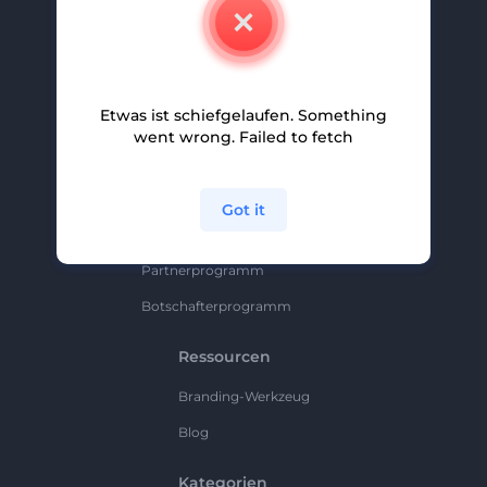
Kontakt
Karriere
Hilfe Und Support
Etwas ist schiefgelaufen. Something
Partnerprogramm
went wrong. Failed to fetch
Datenschutzrichtlinie
Bedingungen Und Konditionen
Got it
Sitemap
Partnerprogramm
Botschafterprogramm
Ressourcen
Branding-Werkzeug
Blog
Kategorien