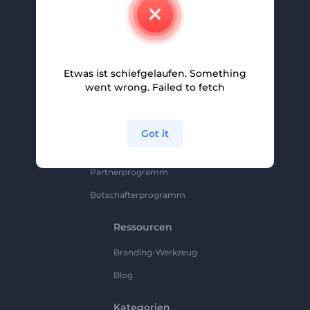
Kontakt
Karriere
Hilfe Und Support
Etwas ist schiefgelaufen. Something
Partnerprogramm
went wrong. Failed to fetch
Datenschutzrichtlinie
Bedingungen Und Konditionen
Got it
Sitemap
Partnerprogramm
Botschafterprogramm
Ressourcen
Branding-Werkzeug
Blog
Kategorien