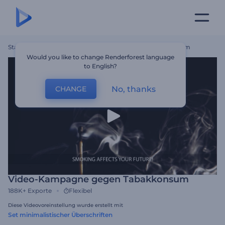
Startseite
Vorlagen
Video-Kampagne Gegen Tabakkonsum
Would you like to change Renderforest language
to English?
No, thanks
CHANGE
Video-Kampagne gegen Tabakkonsum
188K+
Exporte
Flexibel
Diese Videovoreinstellung wurde erstellt mit
Set minimalistischer Überschriften