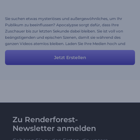
Sie suchen etwas mysteriöses und außergewöhnliches, um Ihr
Publikum zu beeinflussen? Apocalypse sorgt dafür, dass Ihre
Zuschauer bis zur letzten Sekunde dabei bleiben. Sie ist voll von
beängstigenden und epischen Szenen, damit sie während des
ganzen Videos atemlos bleiben. Laden Sie Ihre Medien hoch und
ändern Sie die Beschreibungen, um Ihr perfektes Video in wenigen
Minuten zu erhalten!
Jetzt Erstellen
Zu Renderforest-
Newsletter anmelden