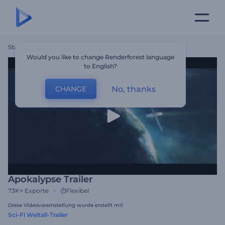
Startseite
Vorlagen
Apokalypse Trailer
Would you like to change Renderforest language
to English?
No, thanks
CHANGE
Apokalypse Trailer
73K+
Exporte
Flexibel
Diese Videovoreinstellung wurde erstellt mit
Sci-Fi Weltall-Trailer