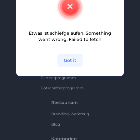
Kontakt
Karriere
Hilfe Und Support
Etwas ist schiefgelaufen. Something
Partnerprogramm
went wrong. Failed to fetch
Datenschutzrichtlinie
Bedingungen Und Konditionen
Got it
Sitemap
Partnerprogramm
Botschafterprogramm
Ressourcen
Branding-Werkzeug
Blog
Kategorien