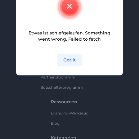
Kontakt
Karriere
Hilfe Und Support
Etwas ist schiefgelaufen. Something
Partnerprogramm
went wrong. Failed to fetch
Datenschutzrichtlinie
Bedingungen Und Konditionen
Got it
Sitemap
Partnerprogramm
Botschafterprogramm
Ressourcen
Branding-Werkzeug
Blog
Kategorien