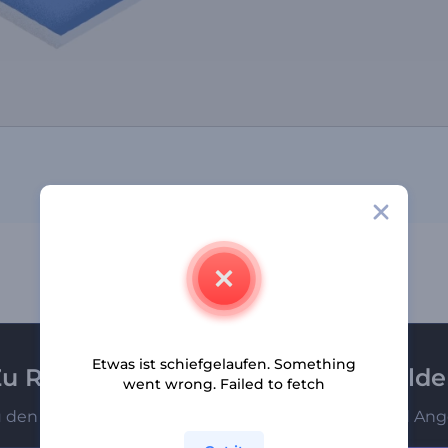
Etwas ist schiefgelaufen. Something
u Renderforest-Newsletter anmeld
went wrong. Failed to fetch
u den Ersten, die unsere neuesten Nachrichten und Ang