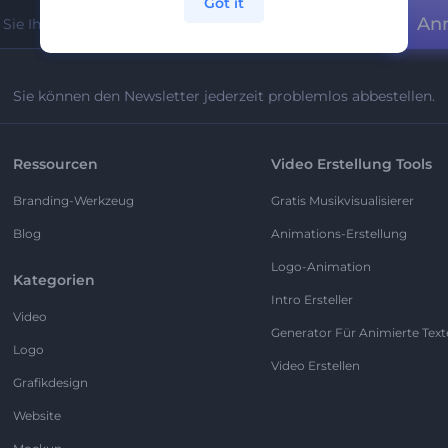
Got it
An
Sie können den Newsletter jederzeit problemlos abbestellen.
Ressourcen
Video Erstellung Tools
Branding-Werkzeug
Gratis Musikvisualisierer
Blog
Animations-Erstellung
Logo-Animation
Kategorien
Intro Ersteller
Video
Generator Für Animierte Text
Logo
Video Erstellen
Grafikdesign
Website