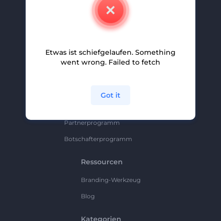
Kontakt
Karriere
Hilfe Und Support
Etwas ist schiefgelaufen. Something
Partnerprogramm
went wrong. Failed to fetch
Datenschutzrichtlinie
Bedingungen Und Konditionen
Got it
Sitemap
Partnerprogramm
Botschafterprogramm
Ressourcen
Branding-Werkzeug
Blog
Kategorien