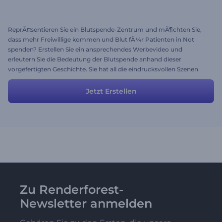
ReprÃ¤sentieren Sie ein Blutspende-Zentrum und mÃ¶chten Sie,
dass mehr Freiwillige kommen und Blut fÃ¼r Patienten in Not
spenden? Erstellen Sie ein ansprechendes Werbevideo und
erleutern Sie die Bedeutung der Blutspende anhand dieser
vorgefertigten Geschichte. Sie hat all die eindrucksvollen Szenen
und Beschreibungen, um immer mehr Menschen zu beteiligen. Es
steht Ihnen frei, die Szenen mit Ihren eigenen Mediendateien und
Jetzt Erstellen
Beschreibungen zu modifizieren, um ihnen einen besonderen
Touch zu verleihen.
Zu Renderforest-
Newsletter anmelden