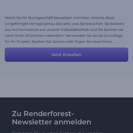
Wenn Sie Ihr Buchgeschäft bewerben möchten, könnte diese
vorgefertigte Vorlage genau das sein, was Sie brauchen. Sie besteht
aus Archivmaterial aus unserer Videobibliothek und Sie können sie
nach Ihren Wünschen verändern. Verwenden Sie sie als Grundlage
für Ihr Projekt, löschen Sie Szenen oder fügen Sie neue hinzu,
ändern Sie Stil und Farben. Sie können eine tolle Anzeige erstellen
und Ihr Buchgeschäft bestmöglich bewerben.
Jetzt Erstellen
Zu Renderforest-
Newsletter anmelden