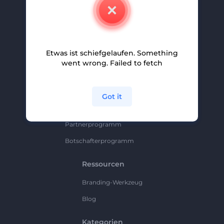
Kontakt
Karriere
Hilfe Und Support
Etwas ist schiefgelaufen. Something
Partnerprogramm
went wrong. Failed to fetch
Datenschutzrichtlinie
Bedingungen Und Konditionen
Got it
Sitemap
Partnerprogramm
Botschafterprogramm
Ressourcen
Branding-Werkzeug
Blog
Kategorien