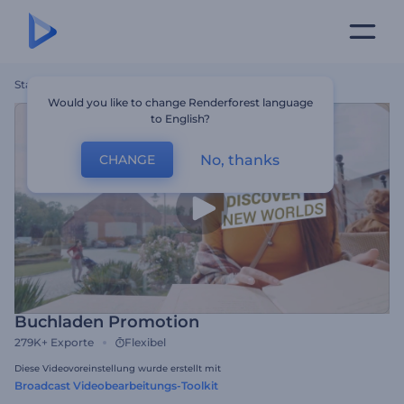
Startseite
Vorlagen
Buchladen Promotion
Would you like to change Renderforest language
to English?
No, thanks
CHANGE
Buchladen Promotion
279K+
Exporte
Flexibel
Diese Videovoreinstellung wurde erstellt mit
Broadcast Videobearbeitungs-Toolkit