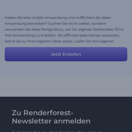
Haben Sie eine mobile Anwendung und mÃ¶chten Sie diese
Anwendung bewerben? Suchen Sie nicht weiter, sondern
verwenden Sie diese fertige Story, um Ihr eigenes Werbevideo fÃ¼r
Ihre Anwendung zu erstellen. Sie kÃ¶nnen jede Szenen anpassen,
damit sie zu Ihren eigenen Ideen passt. Laden Sie Ihre eigenen
Mediendateien hoch, geben Sie Ihre eigenen Texte ein und
versetzen Sie die Betrachter mit den charmanten Charakteren und
Jetzt Erstellen
Szenen Ihres Videos in Erstaunen.
Zu Renderforest-
Newsletter anmelden