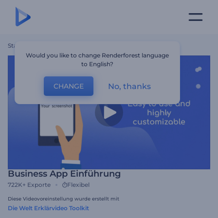
Startseite
Vorlagen
Business App Einführung
Would you like to change Renderforest language
to English?
No, thanks
CHANGE
Business App Einführung
722K+
Exporte
Flexibel
Diese Videovoreinstellung wurde erstellt mit
Die Welt Erklärvideo Toolkit