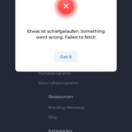
Kontakt
Karriere
Hilfe Und Support
Etwas ist schiefgelaufen. Something
Partnerprogramm
went wrong. Failed to fetch
Datenschutzrichtlinie
Bedingungen Und Konditionen
Got it
Sitemap
Partnerprogramm
Botschafterprogramm
Ressourcen
Branding-Werkzeug
Blog
Kategorien