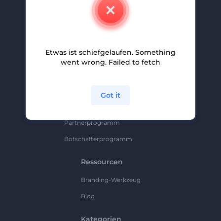
Kontakt
Karriere
Hilfe Und Support
Etwas ist schiefgelaufen. Something
Partnerprogramm
went wrong. Failed to fetch
Datenschutzrichtlinie
Bedingungen Und Konditionen
Got it
Sitemap
Partnerprogramm
Botschafterprogramm
Ressourcen
Branding-Werkzeug
Blog
Kategorien