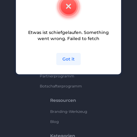
Kontakt
Karriere
Hilfe Und Support
Etwas ist schiefgelaufen. Something
Partnerprogramm
went wrong. Failed to fetch
Datenschutzrichtlinie
Bedingungen Und Konditionen
Got it
Sitemap
Partnerprogramm
Botschafterprogramm
Ressourcen
Branding-Werkzeug
Blog
Kategorien