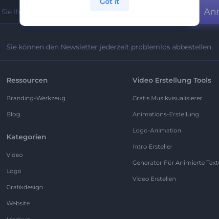
Got it
An
Sie können den Newsletter jederzeit problemlos abbestellen.
Ressourcen
Video Erstellung Tools
Branding-Werkzeug
Gratis Musikvisualisierer
Blog
Animations-Erstellung
Logo-Animation
Kategorien
Intro Ersteller
Video
Generator Für Animierte Text
Logo
Video Erstellen
Grafikdesign
Website