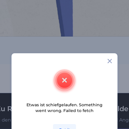
Etwas ist schiefgelaufen. Something
u Renderforest-Newsletter anmeld
went wrong. Failed to fetch
u den Ersten, die unsere neuesten Nachrichten und Ang