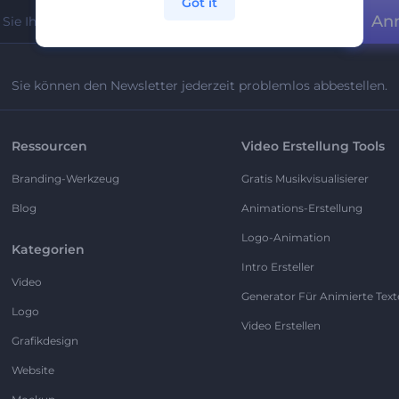
Got it
An
Sie können den Newsletter jederzeit problemlos abbestellen.
Ressourcen
Video Erstellung Tools
Branding-Werkzeug
Gratis Musikvisualisierer
Blog
Animations-Erstellung
Logo-Animation
Kategorien
Intro Ersteller
Video
Generator Für Animierte Text
Logo
Video Erstellen
Grafikdesign
Website