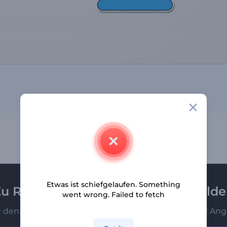
Etwas ist schiefgelaufen. Something
u Renderforest-Newsletter anmeld
went wrong. Failed to fetch
u den Ersten, die unsere neuesten Nachrichten und Ang