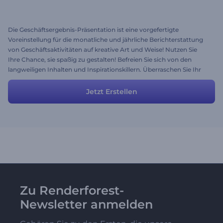
Die Geschäftsergebnis-Präsentation ist eine vorgefertigte
Voreinstellung für die monatliche und jährliche Berichterstattung
von Geschäftsaktivitäten auf kreative Art und Weise! Nutzen Sie
Ihre Chance, sie spaßig zu gestalten! Befreien Sie sich von den
langweiligen Inhalten und Inspirationskillern. Überraschen Sie Ihr
Publikum und erstellen Sie mit Hilfe unseres hochfunktionellen
Erklärvideo-Toolkits ein faszinierendes Video.
Jetzt Erstellen
Zu Renderforest-
Newsletter anmelden