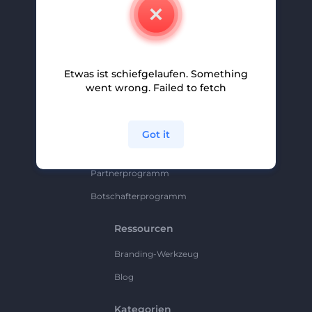
Kontakt
Karriere
Hilfe Und Support
Etwas ist schiefgelaufen. Something
Partnerprogramm
went wrong. Failed to fetch
Datenschutzrichtlinie
Bedingungen Und Konditionen
Got it
Sitemap
Partnerprogramm
Botschafterprogramm
Ressourcen
Branding-Werkzeug
Blog
Kategorien