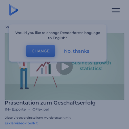
Startseite
Vorlagen
Präsentation Zum Geschäftserfolg
Would you like to change Renderforest language
to English?
No, thanks
CHANGE
Präsentation zum Geschäftserfolg
1M+
Exporte
Flexibel
Diese Videovoreinstellung wurde erstellt mit
Erklärvideo-Toolkit