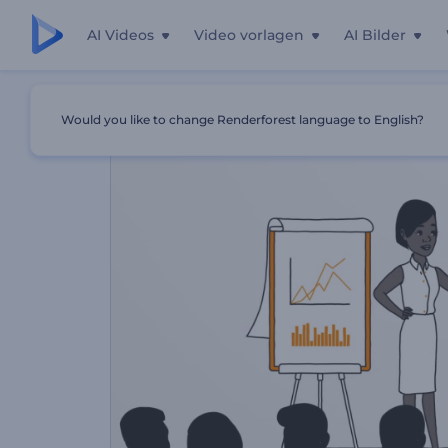
AI Videos
Video vorlagen
AI Bilder
Startseite
Vorlagen
Business Trainingskurse Erläuterun
Would you like to change Renderforest language to English?