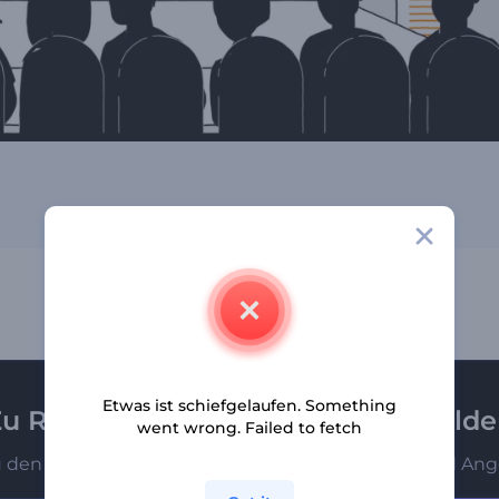
Etwas ist schiefgelaufen. Something
u Renderforest-Newsletter anmeld
went wrong. Failed to fetch
u den Ersten, die unsere neuesten Nachrichten und Ang