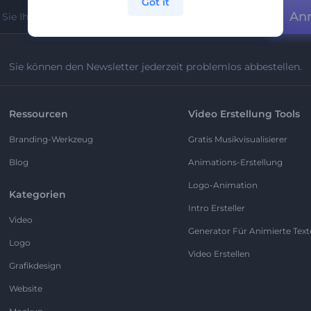
Got it
An
Sie können den Newsletter jederzeit problemlos abbestellen.
Ressourcen
Video Erstellung Tools
Branding-Werkzeug
Gratis Musikvisualisierer
Blog
Animations-Erstellung
Logo-Animation
Kategorien
Intro Ersteller
Video
Generator Für Animierte Text
Logo
Video Erstellen
Grafikdesign
Website