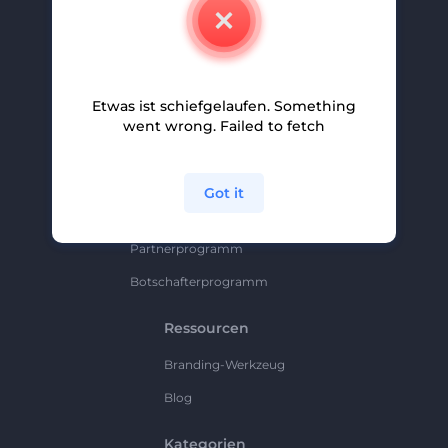
Kontakt
Karriere
Hilfe Und Support
Etwas ist schiefgelaufen. Something
Partnerprogramm
went wrong. Failed to fetch
Datenschutzrichtlinie
Bedingungen Und Konditionen
Got it
Sitemap
Partnerprogramm
Botschafterprogramm
Ressourcen
Branding-Werkzeug
Blog
Kategorien