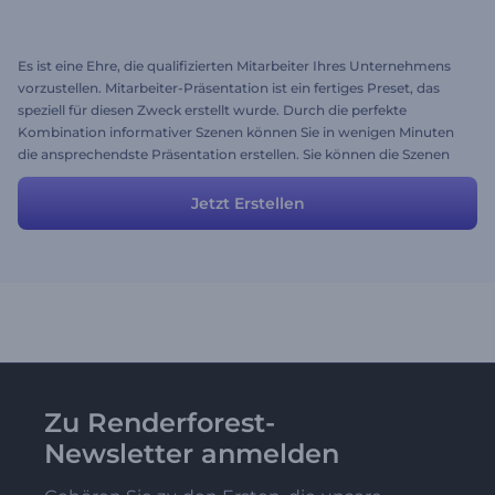
Es ist eine Ehre, die qualifizierten Mitarbeiter Ihres Unternehmens
vorzustellen. Mitarbeiter-Präsentation ist ein fertiges Preset, das
speziell für diesen Zweck erstellt wurde. Durch die perfekte
Kombination informativer Szenen können Sie in wenigen Minuten
die ansprechendste Präsentation erstellen. Sie können die Szenen
jederzeit ändern und Ihre Bilder und Videos hinzufügen. Erstellen
Sie gleich kostenlos ein professionelles Video!
Jetzt Erstellen
Zu Renderforest-
Newsletter anmelden