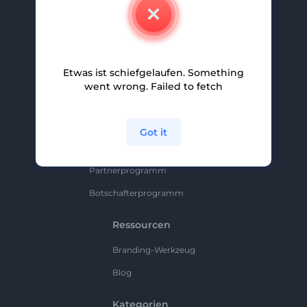
Kontakt
Karriere
Hilfe Und Support
Etwas ist schiefgelaufen. Something
Partnerprogramm
went wrong. Failed to fetch
Datenschutzrichtlinie
Bedingungen Und Konditionen
Got it
Sitemap
Partnerprogramm
Botschafterprogramm
Ressourcen
Branding-Werkzeug
Blog
Kategorien