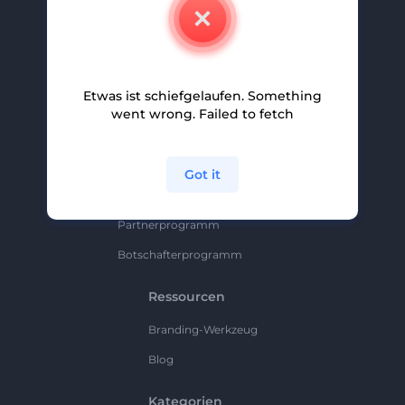
Kontakt
Karriere
Hilfe Und Support
Etwas ist schiefgelaufen. Something
Partnerprogramm
went wrong. Failed to fetch
Datenschutzrichtlinie
Bedingungen Und Konditionen
Got it
Sitemap
Partnerprogramm
Botschafterprogramm
Ressourcen
Branding-Werkzeug
Blog
Kategorien