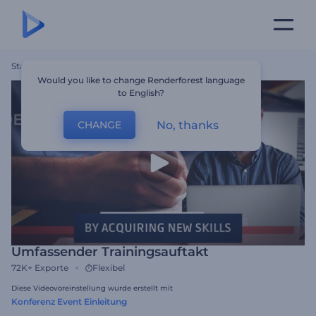
Startseite
Vorlagen
Umfassender Trainingsauftakt
Would you like to change Renderforest language
to English?
No, thanks
CHANGE
Umfassender Trainingsauftakt
72K+
Exporte
Flexibel
Diese Videovoreinstellung wurde erstellt mit
Konferenz Event Einleitung