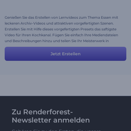
Genießen Sie das Erstellen von Lernvideos zum Thema Essen mit
leckeren Archiv-Videos und attraktiven vorgefertigten Szenen.
Erstellen Sie mit Hilfe dieses vorgefertigten Presets das saftigste
Video für Ihren Kochkanal. Fügen Sie einfach Ihre Mediendateien
und Beschreibungen hinzu und teilen Sie Ihr Meisterwerk in
wenigen Minuten mit Ihrem Publikum!
Jetzt Erstellen
Zu Renderforest-
Newsletter anmelden