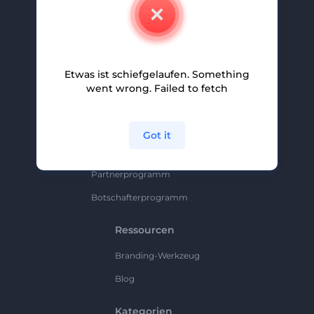
Kontakt
Karriere
Hilfe Und Support
Etwas ist schiefgelaufen. Something
Partnerprogramm
went wrong. Failed to fetch
Datenschutzrichtlinie
Bedingungen Und Konditionen
Got it
Sitemap
Partnerprogramm
Botschafterprogramm
Ressourcen
Branding-Werkzeug
Blog
Kategorien