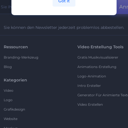
Got it
An
Sie können den Newsletter jederzeit problemlos abbestellen.
Ressourcen
Video Erstellung Tools
Branding-Werkzeug
Gratis Musikvisualisierer
Blog
Animations-Erstellung
Logo-Animation
Kategorien
Intro Ersteller
Video
Generator Für Animierte Text
Logo
Video Erstellen
Grafikdesign
Website