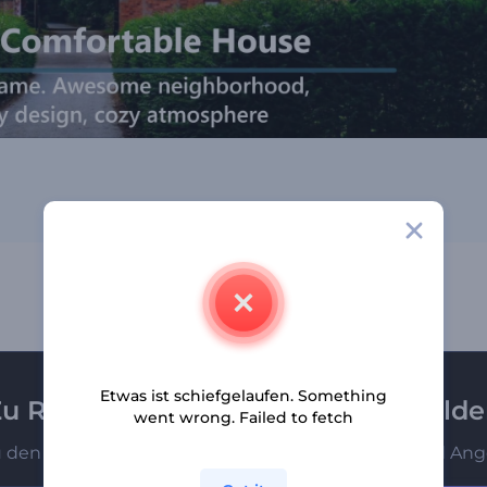
Etwas ist schiefgelaufen. Something
u Renderforest-Newsletter anmeld
went wrong. Failed to fetch
u den Ersten, die unsere neuesten Nachrichten und Ang