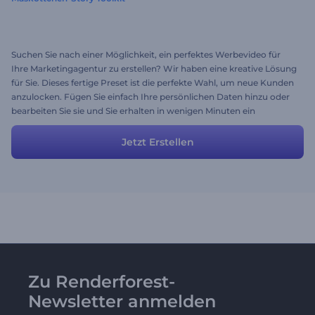
Suchen Sie nach einer Möglichkeit, ein perfektes Werbevideo für
Ihre Marketingagentur zu erstellen? Wir haben eine kreative Lösung
für Sie. Dieses fertige Preset ist die perfekte Wahl, um neue Kunden
anzulocken. Fügen Sie einfach Ihre persönlichen Daten hinzu oder
bearbeiten Sie sie und Sie erhalten in wenigen Minuten ein
professionelles Video. Lassen Sie die eingängigen
Zeichentrickfiguren ab sofort ein neues Publikum in Erstaunen
Jetzt Erstellen
versetzen!
Zu Renderforest-
Newsletter anmelden