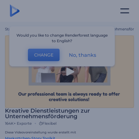
Startseite
Vorlagen
Kreative Dienstleistungen Zur Unternehmensförd
Would you like to change Renderforest language
to English?
No, thanks
CHANGE
Kreative Dienstleistungen zur
Unternehmensförderung
164K+
Exporte
Flexibel
Diese Videovoreinstellung wurde erstellt mit
Maskottchen-Story Toolkit