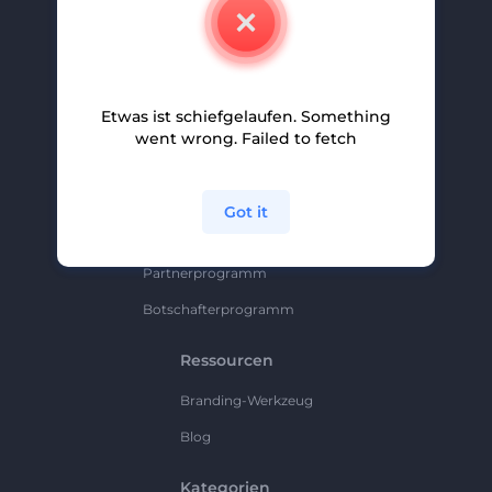
Kontakt
Karriere
Hilfe Und Support
Etwas ist schiefgelaufen. Something
Partnerprogramm
went wrong. Failed to fetch
Datenschutzrichtlinie
Bedingungen Und Konditionen
Got it
Sitemap
Partnerprogramm
Botschafterprogramm
Ressourcen
Branding-Werkzeug
Blog
Kategorien