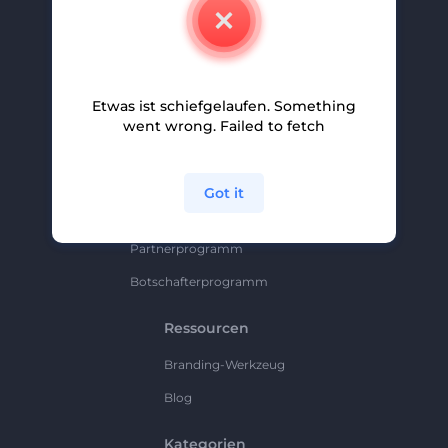
Kontakt
Karriere
Hilfe Und Support
Etwas ist schiefgelaufen. Something
Partnerprogramm
went wrong. Failed to fetch
Datenschutzrichtlinie
Bedingungen Und Konditionen
Got it
Sitemap
Partnerprogramm
Botschafterprogramm
Ressourcen
Branding-Werkzeug
Blog
Kategorien