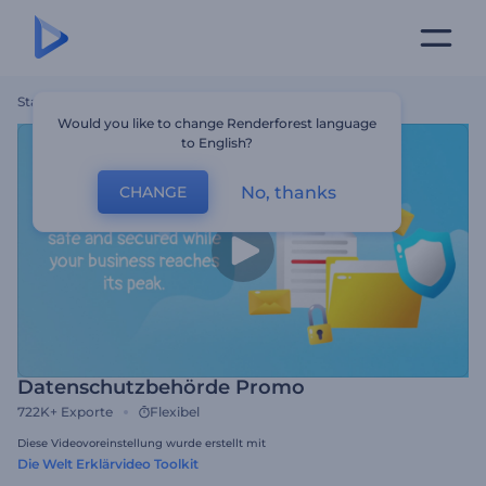
Startseite
Vorlagen
Datenschutzbehörde Promo
Would you like to change Renderforest language
to English?
No, thanks
CHANGE
Datenschutzbehörde Promo
722K+
Exporte
Flexibel
Diese Videovoreinstellung wurde erstellt mit
Die Welt Erklärvideo Toolkit