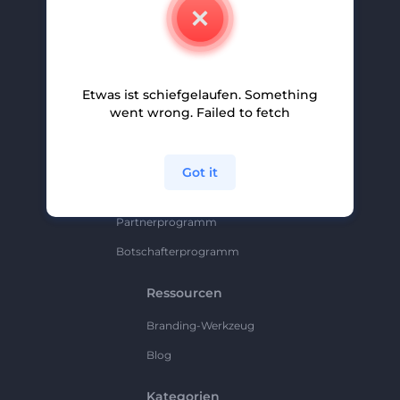
Kontakt
Karriere
Hilfe Und Support
Etwas ist schiefgelaufen. Something
Partnerprogramm
went wrong. Failed to fetch
Datenschutzrichtlinie
Bedingungen Und Konditionen
Got it
Sitemap
Partnerprogramm
Botschafterprogramm
Ressourcen
Branding-Werkzeug
Blog
Kategorien