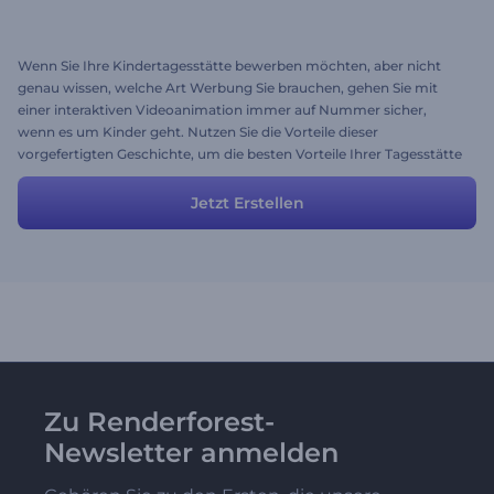
Wenn Sie Ihre Kindertagesstätte bewerben möchten, aber nicht
genau wissen, welche Art Werbung Sie brauchen, gehen Sie mit
einer interaktiven Videoanimation immer auf Nummer sicher,
wenn es um Kinder geht. Nutzen Sie die Vorteile dieser
vorgefertigten Geschichte, um die besten Vorteile Ihrer Tagesstätte
hervorzuheben, die Sie wiederum zur ersten Wahl Ihrer Zielkunden
machen. Sie können diese Story so verwenden wie sie ist, oder Sie
Jetzt Erstellen
können Szenen hinzufügen/entfernen.
Zu Renderforest-
Newsletter anmelden