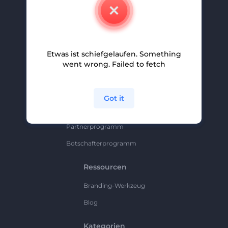
Kontakt
Karriere
Hilfe Und Support
Etwas ist schiefgelaufen. Something
Partnerprogramm
went wrong. Failed to fetch
Datenschutzrichtlinie
Bedingungen Und Konditionen
Got it
Sitemap
Partnerprogramm
Botschafterprogramm
Ressourcen
Branding-Werkzeug
Blog
Kategorien