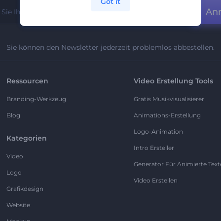
Got it
An
Sie können den Newsletter jederzeit problemlos abbestellen.
Ressourcen
Video Erstellung Tools
Branding-Werkzeug
Gratis Musikvisualisierer
Blog
Animations-Erstellung
Logo-Animation
Kategorien
Intro Ersteller
Video
Generator Für Animierte Text
Logo
Video Erstellen
Grafikdesign
Website