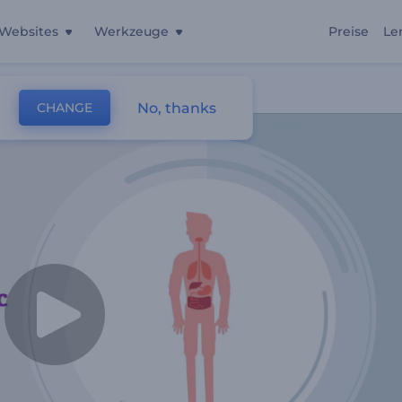
Websites
Werkzeuge
Preise
Le
otion
No, thanks
CHANGE