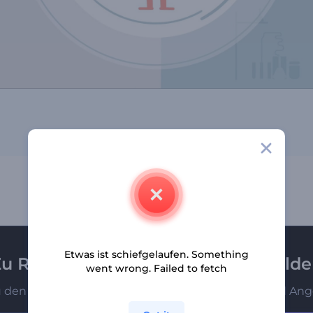
Etwas ist schiefgelaufen. Something
u Renderforest-Newsletter anmeld
went wrong. Failed to fetch
u den Ersten, die unsere neuesten Nachrichten und Ang