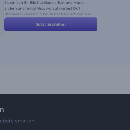
Sie einfach Ihr Bild hochladen, Text und Musik
ändern und fertig! Also, worauf wartest Du?
Probieren Sie es noch heute mit Renderforest aus.
Jetzt Erstellen
en
ebote erhalten