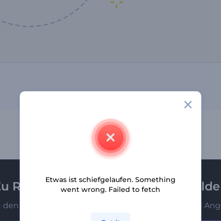
Etwas ist schiefgelaufen. Something
u Renderforest-Newsletter anmeld
went wrong. Failed to fetch
u den Ersten, die unsere neuesten Nachrichten und Ang