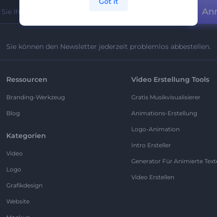
Got it
An
Sie können den Newsletter jederzeit problemlos abbestellen.
Ressourcen
Video Erstellung Tools
Branding-Werkzeug
Gratis Musikvisualisierer
Blog
Animations-Erstellung
Logo-Animation
Kategorien
Intro Ersteller
Video
Generator Für Animierte Text
Logo
Video Erstellen
Grafikdesign
Website