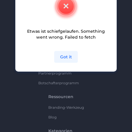
Kontakt
Karriere
Hilfe Und Support
Etwas ist schiefgelaufen. Something
Partnerprogramm
went wrong. Failed to fetch
Datenschutzrichtlinie
Bedingungen Und Konditionen
Got it
Sitemap
Partnerprogramm
Botschafterprogramm
Ressourcen
Branding-Werkzeug
Blog
Kategorien