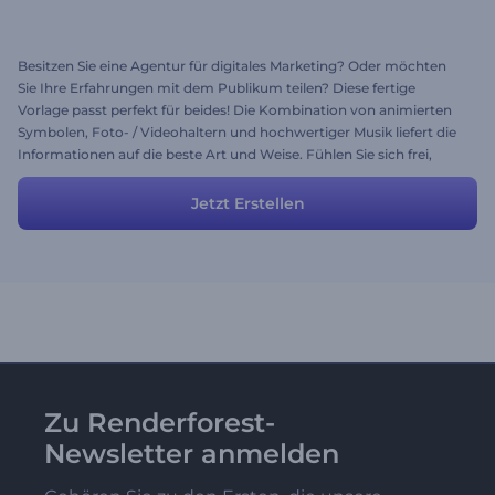
Besitzen Sie eine Agentur für digitales Marketing? Oder möchten
Sie Ihre Erfahrungen mit dem Publikum teilen? Diese fertige
Vorlage passt perfekt für beides! Die Kombination von animierten
Symbolen, Foto- / Videohaltern und hochwertiger Musik liefert die
Informationen auf die beste Art und Weise. Fühlen Sie sich frei,
einige Szenen oder Texte hinzuzufügen oder zu bearbeiten und Ihr
fertiges Video herunterzuladen. Teilen Sie jetzt Ihr Wissen!
Jetzt Erstellen
Zu Renderforest-
Newsletter anmelden