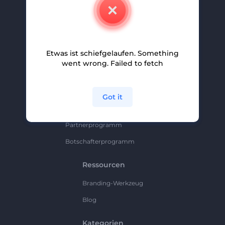
Kontakt
Karriere
Hilfe Und Support
Etwas ist schiefgelaufen. Something
Partnerprogramm
went wrong. Failed to fetch
Datenschutzrichtlinie
Bedingungen Und Konditionen
Got it
Sitemap
Partnerprogramm
Botschafterprogramm
Ressourcen
Branding-Werkzeug
Blog
Kategorien