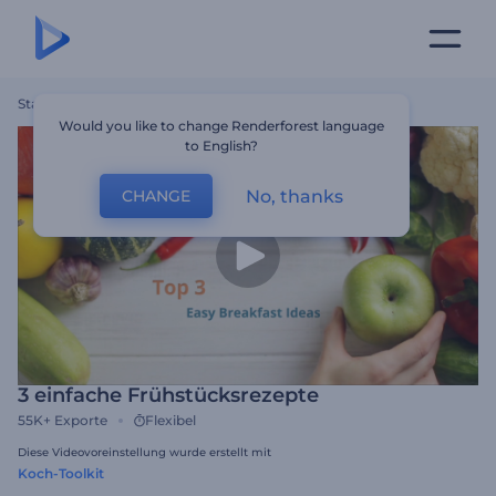
Startseite
Vorlagen
3 Einfache Frühstücksrezepte
Would you like to change Renderforest language
to English?
No, thanks
CHANGE
3 einfache Frühstücksrezepte
55K+
Exporte
Flexibel
Diese Videovoreinstellung wurde erstellt mit
Koch-Toolkit