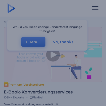
Startseite
Vorlagen
E-Book-Konvertierungsservices
Would you like to change Renderforest language
to English?
No, thanks
CHANGE
Premium-Voreinstellung
E-Book-Konvertierungsservices
103K+
Exporte
Flexibel
Diese Videovoreinstellung wurde erstellt mit