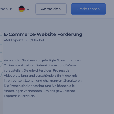
rnen
Anmelden
Gratis testen
E-Commerce-Website Förderung
4M+
Exporte
Flexibel
Verwenden Sie diese vorgefertigte Story, um Ihren
Online Marktplatz auf interaktive Art und Weise
vorzustellen. Sie erleichterd den Prozess der
Videoerstellung und verschöndert Ihr Video mit
ihren bunten Szenen und charmanten Charakteren.
Die Szenen sind anpassbar und Sie können alle
Änderungen vornehmen, um das gewünschte
Ergebnis zu erzielen.