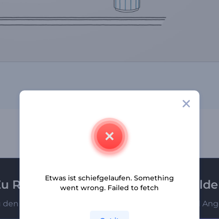
Etwas ist schiefgelaufen. Something
u Renderforest-Newsletter anmeld
went wrong. Failed to fetch
u den Ersten, die unsere neuesten Nachrichten und Ang