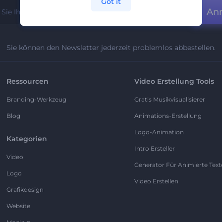
Got it
An
Sie können den Newsletter jederzeit problemlos abbestellen.
Ressourcen
Video Erstellung Tools
Branding-Werkzeug
Gratis Musikvisualisierer
Blog
Animations-Erstellung
Logo-Animation
Kategorien
Intro Ersteller
Video
Generator Für Animierte Text
Logo
Video Erstellen
Grafikdesign
Website