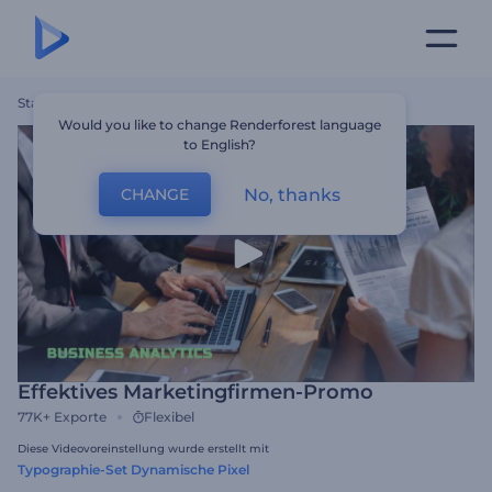
Startseite
Vorlagen
Effektives Marketingfirmen-Promo
Would you like to change Renderforest language
to English?
No, thanks
CHANGE
Effektives Marketingfirmen-Promo
77K+
Exporte
Flexibel
Diese Videovoreinstellung wurde erstellt mit
Typographie-Set Dynamische Pixel