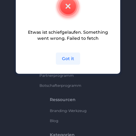
Kontakt
Karriere
Hilfe Und Support
Etwas ist schiefgelaufen. Something
Partnerprogramm
went wrong. Failed to fetch
Datenschutzrichtlinie
Bedingungen Und Konditionen
Got it
Sitemap
Partnerprogramm
Botschafterprogramm
Ressourcen
Branding-Werkzeug
Blog
Kategorien