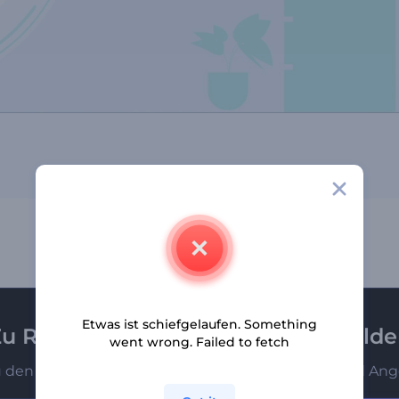
Etwas ist schiefgelaufen. Something
u Renderforest-Newsletter anmeld
went wrong. Failed to fetch
u den Ersten, die unsere neuesten Nachrichten und Ang