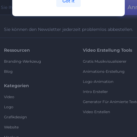
Got it
An
Sie können den Newsletter jederzeit problemlos abbestellen.
Ressourcen
Video Erstellung Tools
Branding-Werkzeug
Gratis Musikvisualisierer
Blog
Animations-Erstellung
Logo-Animation
Kategorien
Intro Ersteller
Video
Generator Für Animierte Text
Logo
Video Erstellen
Grafikdesign
Website