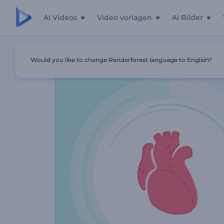
AI Videos
Video vorlagen
AI Bilder
Startseite
Vorlagen
Hausarztservice Einführung
Would you like to change Renderforest language to English?