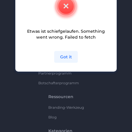
Kontakt
Karriere
Hilfe Und Support
Etwas ist schiefgelaufen. Something
Partnerprogramm
went wrong. Failed to fetch
Datenschutzrichtlinie
Bedingungen Und Konditionen
Got it
Sitemap
Partnerprogramm
Botschafterprogramm
Ressourcen
Branding-Werkzeug
Blog
Kategorien