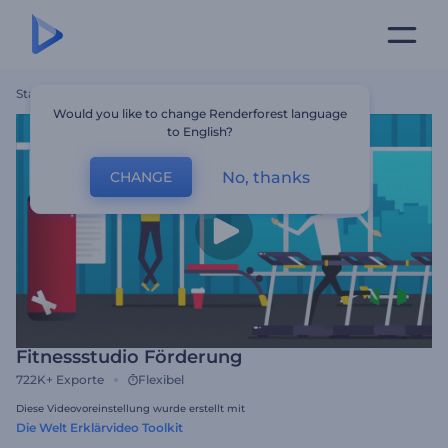
Startseite
Vorlagen
Fitnessstudio Förderung
Would you like to change Renderforest language
to English?
No, thanks
CHANGE
Fitnessstudio Förderung
722K+
Exporte
Flexibel
Diese Videovoreinstellung wurde erstellt mit
Die Welt Erklärvideo Toolkit