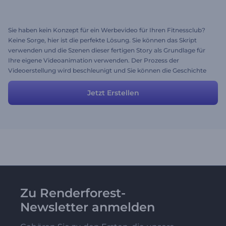
Sie haben kein Konzept für ein Werbevideo für Ihren Fitnessclub?
Keine Sorge, hier ist die perfekte Lösung. Sie können das Skript
verwenden und die Szenen dieser fertigen Story als Grundlage für
Ihre eigene Videoanimation verwenden. Der Prozess der
Videoerstellung wird beschleunigt und Sie können die Geschichte
Ihres Fitnessunternehmens bestmöglich erzählen. Die Szenen sind
anpassbar und Sie können Sie gerne verändern, um Ihr
Jetzt Erstellen
gewünschtes Ergebnis zu erreichen.
Zu Renderforest-
Newsletter anmelden