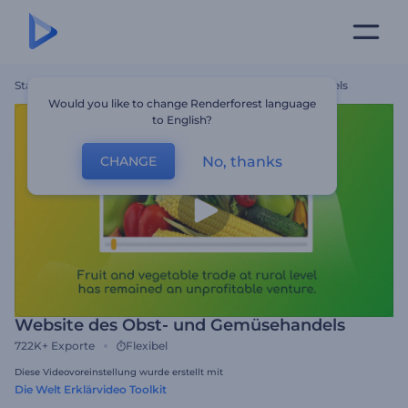
Startseite
Vorlagen
Website Des Obst- Und Gemüsehandels
Would you like to change Renderforest language
to English?
No, thanks
CHANGE
Website des Obst- und Gemüsehandels
722K+
Exporte
Flexibel
Diese Videovoreinstellung wurde erstellt mit
Die Welt Erklärvideo Toolkit