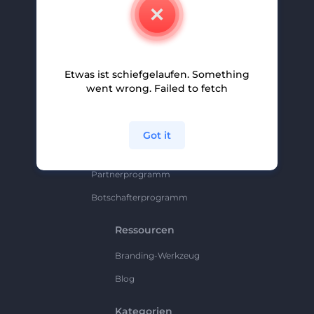
Kontakt
Karriere
Hilfe Und Support
Etwas ist schiefgelaufen. Something
Partnerprogramm
went wrong. Failed to fetch
Datenschutzrichtlinie
Bedingungen Und Konditionen
Got it
Sitemap
Partnerprogramm
Botschafterprogramm
Ressourcen
Branding-Werkzeug
Blog
Kategorien