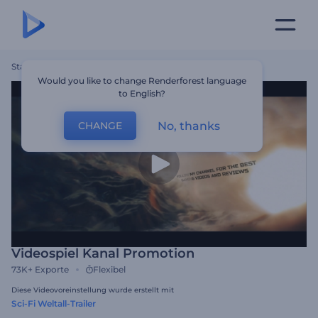
Startseite
Vorlagen
Videospiel Kanal Promotion
Would you like to change Renderforest language
to English?
No, thanks
CHANGE
Videospiel Kanal Promotion
73K+
Exporte
Flexibel
Diese Videovoreinstellung wurde erstellt mit
Sci-Fi Weltall-Trailer