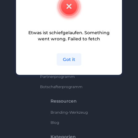
Kontakt
Karriere
Hilfe Und Support
Etwas ist schiefgelaufen. Something
Partnerprogramm
went wrong. Failed to fetch
Datenschutzrichtlinie
Bedingungen Und Konditionen
Got it
Sitemap
Partnerprogramm
Botschafterprogramm
Ressourcen
Branding-Werkzeug
Blog
Kategorien